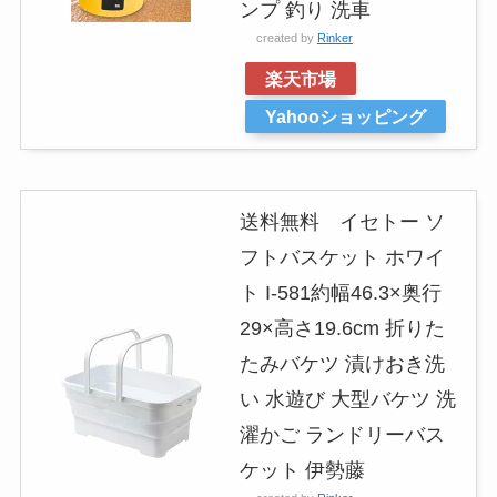
ンプ 釣り 洗車
created by
Rinker
楽天市場
Yahooショッピング
送料無料 イセトー ソ
フトバスケット ホワイ
ト I-581約幅46.3×奥行
29×高さ19.6cm 折りた
たみバケツ 漬けおき洗
い 水遊び 大型バケツ 洗
濯かご ランドリーバス
ケット 伊勢藤