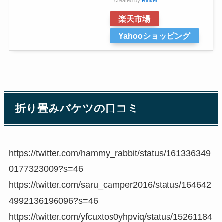
created by
Rinker
楽天市場
Yahooショッピング
折り畳みバケツの口コミ
https://twitter.com/hammy_rabbit/status/161336349
0177323009?s=46
https://twitter.com/saru_camper2016/status/164642
4992136196096?s=46
https://twitter.com/yfcuxtos0yhpviq/status/15261184