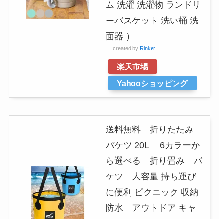
ム 洗濯 洗濯物 ランドリ
ーバスケット 洗い桶 洗
面器 ）
created by
Rinker
楽天市場
Yahooショッピング
送料無料 折りたたみ
バケツ 20L 6カラーか
ら選べる 折り畳み バ
ケツ 大容量 持ち運び
に便利 ピクニック 収納
防水 アウトドア キャ