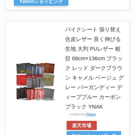
Yahooショッピング
バイクシート 張り替え
合皮レザー 良く伸びる
生地 大判 PUレザー 粗
目 68cm×136cm ブラッ
ク レッド ダークブラウ
ン キャメル ベージュ グ
レー バーガンディー デ
ィープブルー カーボン
ブラック YNAK
created by
Rinker
楽天市場