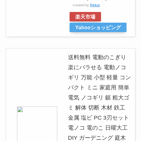
created by
Rinker
楽天市場
Yahooショッピング
送料無料 電動のこぎり
楽にバラせる 電動ノコ
ギリ 万能 小型 軽量 コン
パクト ミニ 家庭用 簡単
電気 ノコギリ 鋸 粗大ゴ
ミ 解体 切断 木材 鉄工
金属 塩ビ PC 3刃セット
電ノコ 電のこ 日曜大工
DIY ガーデニング 庭木