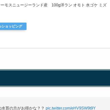
ーモスニュージーランド産 100g洋ラン オモト 水ゴケ ミズ
ooショッピング
の水苔の方がお得かな？？
pic.twitter.com/eHV9SW9t9Y