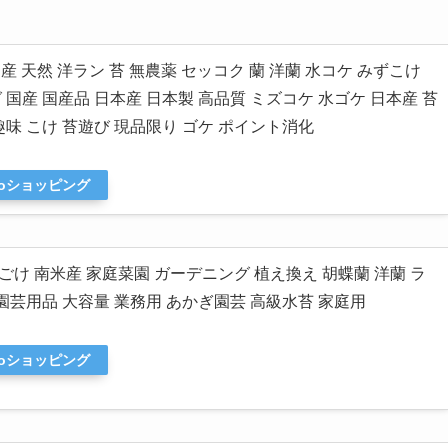
賀産 天然 洋ラン 苔 無農薬 セッコク 蘭 洋蘭 水コケ みずこけ
国産 国産品 日本産 日本製 高品質 ミズコケ 水ゴケ 日本産 苔
趣味 こけ 苔遊び 現品限り ゴケ ポイント消化
ooショッピング
 水ごけ 南米産 家庭菜園 ガーデニング 植え換え 胡蝶蘭 洋蘭 ラ
 園芸用品 大容量 業務用 あかぎ園芸 高級水苔 家庭用
ooショッピング