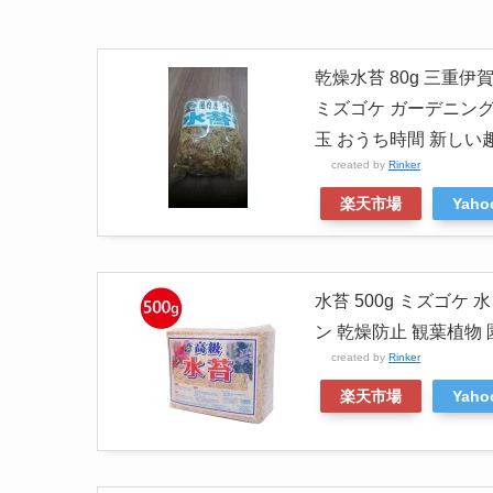
乾燥水苔 80g 三重伊
ミズゴケ ガーデニング 
玉 おうち時間 新しい
created by
Rinker
楽天市場
Yah
水苔 500g ミズゴケ
ン 乾燥防止 観葉植物
created by
Rinker
楽天市場
Yah