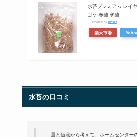
水苔プレミアム レイヤ
ゴケ 春蘭 寒蘭
created by
Rinker
楽天市場
Yah
水苔の口コミ
量と値段から考えて、ホームセンター